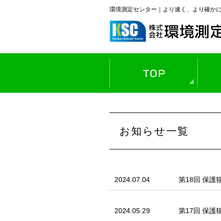
環境測定センター｜より速く、より確か
作
空
水
大
騒
お知らせ一覧
土
材
2024.07.04
第18回 保護
2024.05.29
第17回 保護