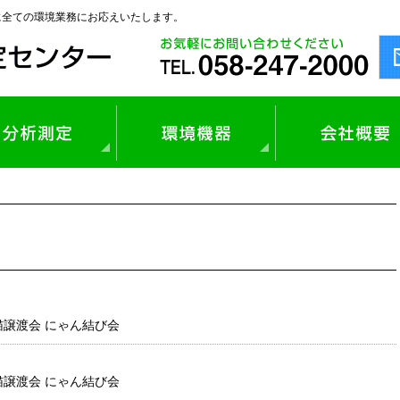
に全ての環境業務にお応えいたします。
業環境測定
保守管理
気環境測定
環境周辺業務
質分析
技術コンサルタント
気・環境測定
音・振動測定
壌調査・産業廃棄物分析
料分析、製品管理支援
猫譲渡会 にゃん結び会
猫譲渡会 にゃん結び会