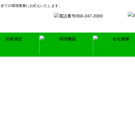
に全ての環境業務にお応えいたします。
業環境測定
保守管理
気環境測定
環境周辺業務
質分析
技術コンサルタント
気・環境測定
音・振動測定
壌調査・産業廃棄物分析
料分析、製品管理支援