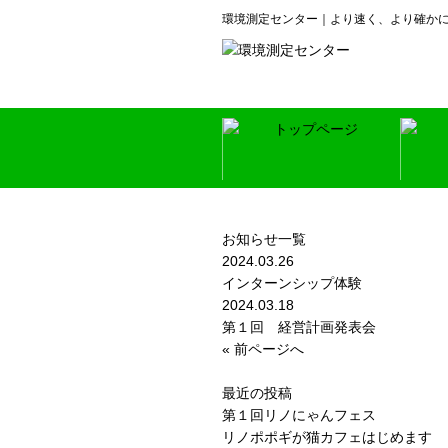
環境測定センター｜より速く、より確か
作
空
水
お知らせ一覧
大
騒
2024.03.26
土
材
インターンシップ体験
2024.03.18
第１回 経営計画発表会
« 前ページへ
最近の投稿
第１回リノにゃんフェス
リノポポギが猫カフェはじめます