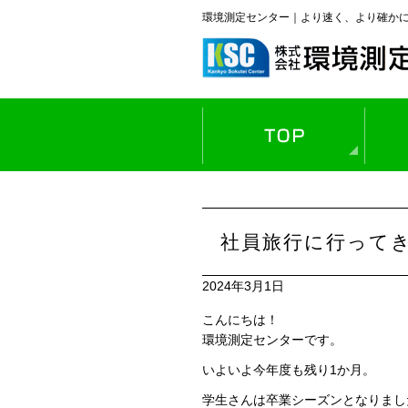
環境測定センター｜より速く、より確か
作
空
水
大
騒
社員旅行に行って
土
材
2024年3月1日
こんにちは！
環境測定センターです。
いよいよ今年度も残り1か月。
学生さんは卒業シーズンとなりまし