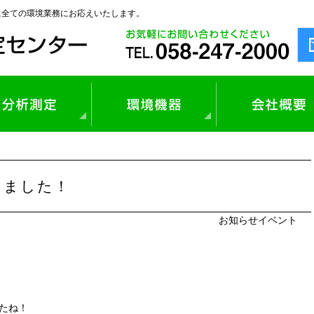
に全ての環境業務にお応えいたします。
業環境測定
保守管理
気環境測定
環境周辺業務
質分析
技術コンサルタント
気・環境測定
音・振動測定
きました！
壌調査・産業廃棄物分析
料分析、製品管理支援
お知らせ
イベント
たね！